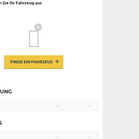
n Sie Ihr Fahrzeug aus
FINDE EIN FAHRZEUG
TUNG
--
--
S
--
--