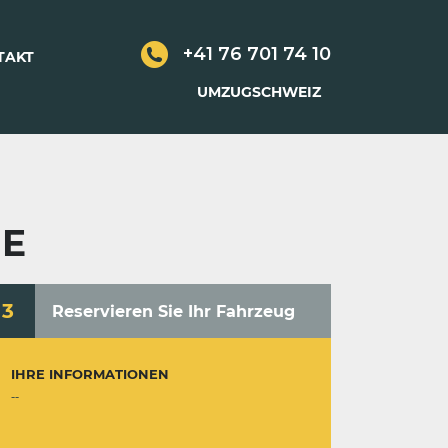
+41 76 701 74 10
TAKT
UMZUGSCHWEIZ
GE
3
Reservieren Sie Ihr Fahrzeug
IHRE INFORMATIONEN
--