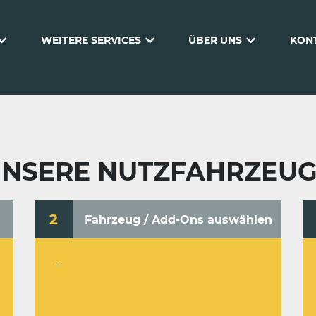
WEITERE SERVICES
ÜBER UNS
KON
NSERE NUTZFAHRZEU
2
Fahrzeug / Add-Ons auswählen
--