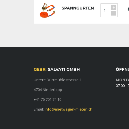
+
SPANNGURTEN
-
GEBR.
SALVATI GMBH
ÖFFN
Untere Dürrmühlestrasse 1
MONTA
07:00 - 
4704 Niederbipp
+41 76 701 74 10
Email:
info@mietwagen-mieten.ch