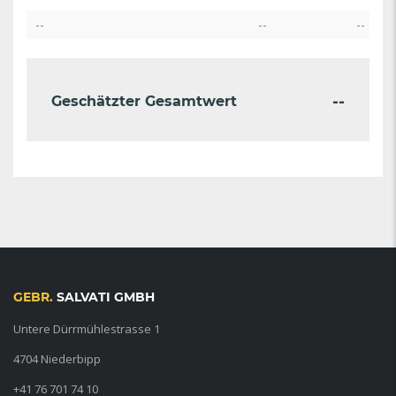
--
--
--
--
Geschätzter Gesamtwert
GEBR.
SALVATI GMBH
Untere Dürrmühlestrasse 1
4704 Niederbipp
+41 76 701 74 10