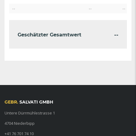
--
--
--
--
Geschätzter Gesamtwert
GEBR.
SALVATI GMBH
Untere Dürrmühlestrasse 1
4704 Niederbipp
+41 76 701 74 10